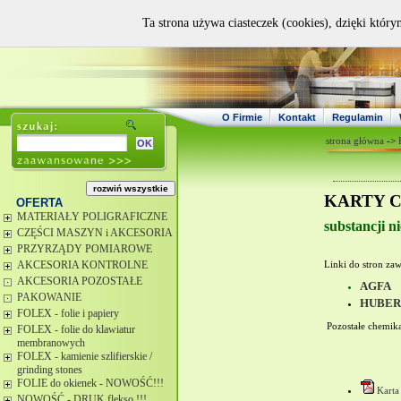
Ta strona używa ciasteczek (cookies), dzięki który
O Firmie
Kontakt
Regulamin
strona główna
->
KARTY 
OFERTA
MATERIAŁY POLIGRAFICZNE
substancji n
CZĘŚCI MASZYN i AKCESORIA
PRZYRZĄDY POMIAROWE
AKCESORIA KONTROLNE
Linki do stron za
AKCESORIA POZOSTAŁE
AGFA
PAKOWANIE
HUBER
FOLEX - folie i papiery
Pozostałe chemika
FOLEX - folie do klawiatur
membranowych
FOLEX - kamienie szlifierskie /
grinding stones
FOLIE do okienek - NOWOŚĆ!!!
Karta
NOWOŚĆ - DRUK flekso !!!