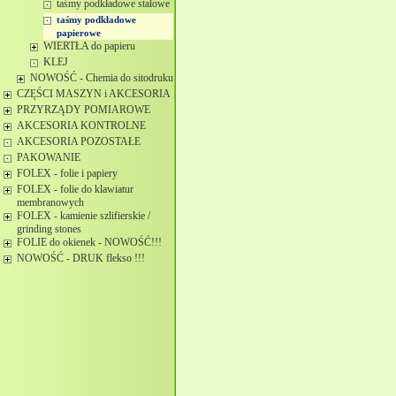
taśmy podkładowe stalowe
taśmy podkładowe
papierowe
WIERTŁA do papieru
KLEJ
NOWOŚĆ - Chemia do sitodruku
CZĘŚCI MASZYN i AKCESORIA
PRZYRZĄDY POMIAROWE
AKCESORIA KONTROLNE
AKCESORIA POZOSTAŁE
PAKOWANIE
FOLEX - folie i papiery
FOLEX - folie do klawiatur
membranowych
FOLEX - kamienie szlifierskie /
grinding stones
FOLIE do okienek - NOWOŚĆ!!!
NOWOŚĆ - DRUK flekso !!!