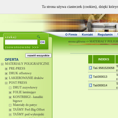
Ta strona używa ciasteczek (cookies), dzięki który
O Firmie
Kontakt
Regulamin
strona główna
->
MATERIAŁY POLIGR
OFERTA
INDEKS
MATERIAŁY POLIGRAFICZNE
T
Taś.9581520058
PRE-PRESS
g
DRUK offsetowy
T
Taś000013
LAKIEROWANIE druków
g
POST PRESS
T
Taś000014
DRUT zszywkowy
g
FOLIE laminujące
KONTRBIGI - kanaliki
bigowe
Materiały do patryc
TAŚMY Perf-Big-Offset
TAŚMY pod wykrojniki