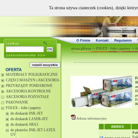
Ta strona używa ciasteczek (cookies), dzięki który
O Firmie
Kontakt
Regulamin
strona główna
->
FOLEX - folie i papiery
->
d
OFERTA
MATERIAŁY POLIGRAFICZNE
F
CZĘŚCI MASZYN i AKCESORIA
B
PRZYRZĄDY POMIAROWE
a
AKCESORIA KONTROLNE
D
p
AKCESORIA POZOSTAŁE
F
PAKOWANIE
B
FOLEX - folie i papiery
do drukarek INK-JET
Arkusz informacyjny
do drukarek LASER-JET
do drukarek SRA3
INDEKS
do ploterów INK-JET LATEX
Fol
UV
Fol