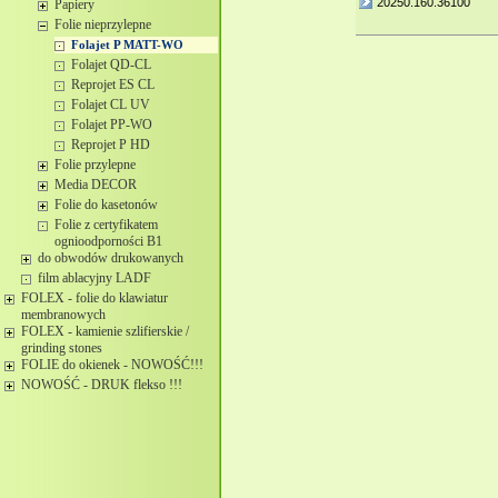
20250.160.36100
Papiery
Folie nieprzylepne
Folajet P MATT-WO
Folajet QD-CL
Reprojet ES CL
Folajet CL UV
Folajet PP-WO
Reprojet P HD
Folie przylepne
Media DECOR
Folie do kasetonów
Folie z certyfikatem
ognioodporności B1
do obwodów drukowanych
film ablacyjny LADF
FOLEX - folie do klawiatur
membranowych
FOLEX - kamienie szlifierskie /
grinding stones
FOLIE do okienek - NOWOŚĆ!!!
NOWOŚĆ - DRUK flekso !!!