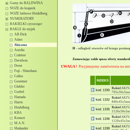
Gumy do BALDWINA
NOŻE do krajarek
NOŻE farbowe Heidelberg
NUMERATORY
RAKIELKI czyszczące
RAKLE do myjek
AB Dick
Adast
Akiyama
H
- odległość otworów od brzegu pozime
Aurelia
Crabtree
Zamawiając rakle spoza oferty standard
Davidson
Drent
UWAGA !
Przyjmujemy zamówienia na mini
Fuji - Shinohara
Gallus
INDEKS
Gestetner
Ghibler
Rakiel
AKIY
kod: 1330
Goebel
795x50x5mm,
Hamada
Rakiel
AKIY
kod: 1332
840x45x5mm,
Harris
Heidelberg
Rakiel
AKIY
kod: 1335
1126x50x5mm
KBA
Rakiel
AKIYA
Komori
kod: 1336
1120x45x5mm
M.A.N.
Rakiel
AKIY
Mailander
kod: 1338