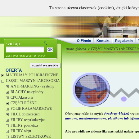
Ta strona używa ciasteczek (cookies), dzięki który
O Firmie
Kontakt
Regulamin
strona główna
->
CZĘŚCI MASZYN i AKCESORI
OFERTA
MATERIAŁY POLIGRAFICZNE
CZĘŚCI MASZYN i AKCESORIA
ANTI-MARKING - systemy
BLACHY na cylindry
CPC Akcesoria
CZĘŚCI RÓŻNE
FOLIE KAŁAMARZOWE
FILCE do pierścieni
Oferujemy rakle do
myjek
(wash-up-blades)
wykon
gumowe, metalowo/gumowe, plastikowe lub teflon
FILTRY recyrkulacyjne
FILTRY powietrza
FILTRY oleju
Aby prawidłowo zidentyfikować rakiel należy sp
LISTWY SZCZOTKOWE