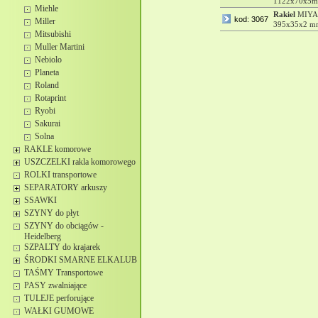
1122x70x5mm
Miehle
Rakiel
MIYA
kod: 3067
Miller
395x35x2 mm,
Mitsubishi
Muller Martini
Nebiolo
Planeta
Roland
Rotaprint
Ryobi
Sakurai
Solna
RAKLE komorowe
USZCZELKI rakla komorowego
ROLKI transportowe
SEPARATORY arkuszy
SSAWKI
SZYNY do płyt
SZYNY do obciągów -
Heidelberg
SZPALTY do krajarek
ŚRODKI SMARNE ELKALUB
TAŚMY Transportowe
PASY zwalniające
TULEJE perforujące
WAŁKI GUMOWE