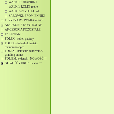
WAŁKI DURAPRINT
WAŁKI i ROLKI różne
WAŁKI SZCZOTKOWE
ŻARÓWKI, PROMIENNIKI
PRZYRZĄDY POMIAROWE
AKCESORIA KONTROLNE
AKCESORIA POZOSTAŁE
PAKOWANIE
FOLEX - folie i papiery
FOLEX - folie do klawiatur
membranowych
FOLEX - kamienie szlifierskie /
grinding stones
FOLIE do okienek - NOWOŚĆ!!!
NOWOŚĆ - DRUK flekso !!!