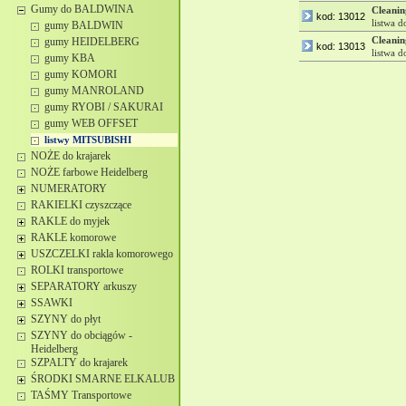
Gumy do BALDWINA
Cleani
kod: 13012
listwa 
gumy BALDWIN
Cleani
gumy HEIDELBERG
kod: 13013
listwa 
gumy KBA
gumy KOMORI
gumy MANROLAND
gumy RYOBI / SAKURAI
gumy WEB OFFSET
listwy MITSUBISHI
NOŻE do krajarek
NOŻE farbowe Heidelberg
NUMERATORY
RAKIELKI czyszczące
RAKLE do myjek
RAKLE komorowe
USZCZELKI rakla komorowego
ROLKI transportowe
SEPARATORY arkuszy
SSAWKI
SZYNY do płyt
SZYNY do obciągów -
Heidelberg
SZPALTY do krajarek
ŚRODKI SMARNE ELKALUB
TAŚMY Transportowe