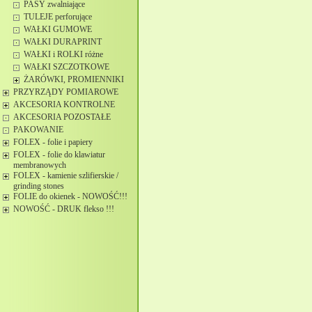
PASY zwalniające
TULEJE perforujące
WAŁKI GUMOWE
WAŁKI DURAPRINT
WAŁKI i ROLKI różne
WAŁKI SZCZOTKOWE
ŻARÓWKI, PROMIENNIKI
PRZYRZĄDY POMIAROWE
AKCESORIA KONTROLNE
AKCESORIA POZOSTAŁE
PAKOWANIE
FOLEX - folie i papiery
FOLEX - folie do klawiatur
membranowych
FOLEX - kamienie szlifierskie /
grinding stones
FOLIE do okienek - NOWOŚĆ!!!
NOWOŚĆ - DRUK flekso !!!