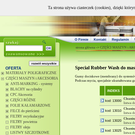
Ta strona używa ciasteczek (cookies), dzięki który
O Firmie
Kontakt
Regulamin
strona główna
->
CZĘŚCI MASZYN i AK
Special Rubber Wash do m
OFERTA
MATERIAŁY POLIGRAFICZNE
Gumy dociskowe (membrany) do system
CZĘŚCI MASZYN i AKCESORIA
Podczas mycia, specjalnie ukształtowana 
ANTI-MARKING - systemy
BLACHY na cylindry
INDEKS
CPC Akcesoria
Cleani
CZĘŚCI RÓŻNE
kod: 13000
listwa 
FOLIE KAŁAMARZOWE
Cleani
FILCE do pierścieni
kod: 13010
listwa 
FILTRY recyrkulacyjne
Cleani
kod: 13020
FILTRY powietrza
listwa 
FILTRY oleju
Cleani
kod: 13025
LISTWY SZCZOTKOWE
listwa 