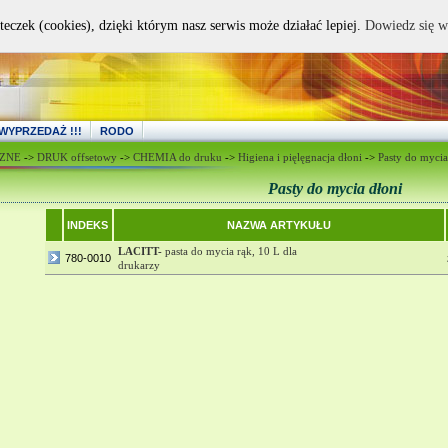
teczek (cookies), dzięki którym nasz serwis może działać lepiej.
Dowiedz się w
WYPRZEDAŻ !!!
RODO
CZNE
->
DRUK offsetowy
->
CHEMIA do druku
->
Higiena i pięlęgnacja dłoni
->
Pasty do mycia
Pasty do mycia dłoni
INDEKS
NAZWA ARTYKUŁU
LACITT-
pasta do mycia rąk, 10 L dla
780-0010
drukarzy