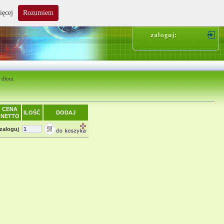
ięcej
Rozumiem
suma zakupów: 0.00 zł
 dłoni
CENA
ILOŚĆ
DODAJ
NETTO
zaloguj