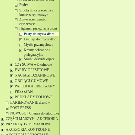
Pudry
Środki do czyszczenia i
konserwacji maszyn
Zmywacze i środki
czyszczące
Higiena i pięlęgnacja dłoni
Pasty do mycia dłoni
Emulsje do mycia dłoni
Mydła przemysłowe
Kremy ochronne i
pielęgnacyjne
Środki dezynfekujące
CZYŚCIWA włókninowe
FARBY OFFSETOWE
NACIĄGI DZIANINOWE
OBCIĄGI GUMOWE
PAPIER KALIBROWANY
PRESZPAN
PODKŁADY FOLIOWE
LAKIEROWANIE druków
POST PRESS
NOWOŚĆ - Chemia do sitodruku
CZĘŚCI MASZYN i AKCESORIA
PRZYRZĄDY POMIAROWE
AKCESORIA KONTROLNE