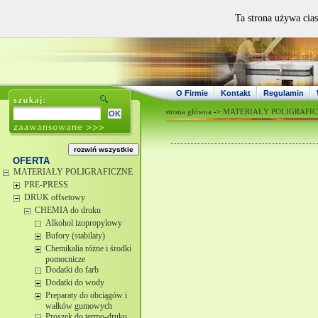
Ta strona używa cias
O Firmie
Kontakt
Regulamin
strona główna
->
MATERIAŁY POLIGRAFI
OFERTA
MATERIAŁY POLIGRAFICZNE
PRE-PRESS
DRUK offsetowy
CHEMIA do druku
Alkohol izopropylowy
Bufory (stabilaty)
Chemikalia różne i środki
pomocnicze
Dodatki do farb
Dodatki do wody
Preparaty do obciągów i
wałków gumowych
Proszek do termo-druku