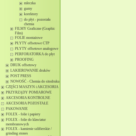
mleczka
gumy
korektory
do płyt - pozostała
chemia
FILMY Graficzne (Graphic
Film)
FOLIE montażowe
PŁYTY offsetowe CTP
PŁYTY offsetowe analogowe
PERFORATORKA do płyt
PROOFING
DRUK offsetowy
LAKIEROWANIE druków
POST PRESS
NOWOŚĆ - Chemia do sitodruku
CZĘŚCI MASZYN i AKCESORIA
PRZYRZĄDY POMIAROWE
AKCESORIA KONTROLNE
AKCESORIA POZOSTAŁE
PAKOWANIE
FOLEX - folie i papiery
FOLEX - folie do klawiatur
membranowych
FOLEX - kamienie szlifierskie /
grinding stones