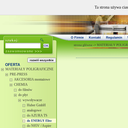
Ta strona używa cias
O Firmie
Kontakt
Regulamin
strona główna
->
MATERIAŁY POLIGR
OFERTA
MATERIAŁY POLIGRAFICZNE
PRE-PRESS
AKCESORIA montażowe
CHEMIA
do filmów
do płyt
wywoływacze
Huber GmbH
analogowe
do AZURA TS
do ENERGY Elite
do N95V / Aspire