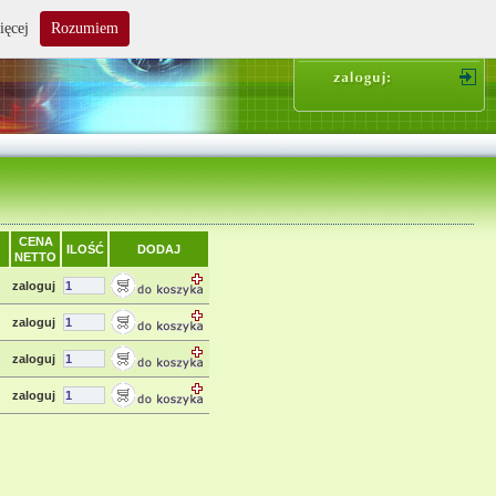
ięcej
Rozumiem
suma zakupów: 0.00 zł
CENA
ILOŚĆ
DODAJ
NETTO
zaloguj
zaloguj
zaloguj
zaloguj