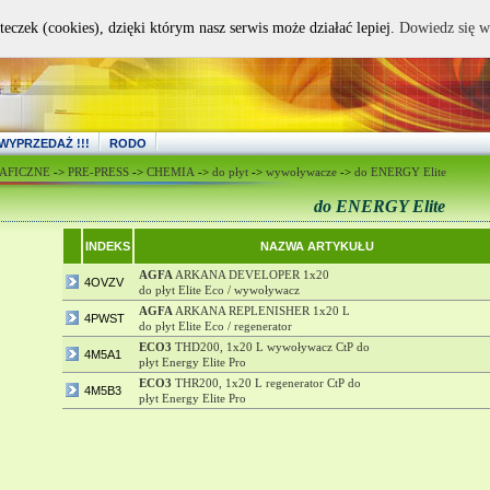
teczek (cookies), dzięki którym nasz serwis może działać lepiej.
Dowiedz się w
WYPRZEDAŻ !!!
RODO
AFICZNE
->
PRE-PRESS
->
CHEMIA
->
do płyt
->
wywoływacze
->
do ENERGY Elite
do ENERGY Elite
INDEKS
NAZWA ARTYKUŁU
AGFA
ARKANA DEVELOPER 1x20
4OVZV
do płyt Elite Eco / wywoływacz
AGFA
ARKANA REPLENISHER 1x20 L
4PWST
do płyt Elite Eco / regenerator
ECO3
THD200, 1x20 L wywoływacz CtP do
4M5A1
płyt Energy Elite Pro
ECO3
THR200, 1x20 L regenerator CtP do
4M5B3
płyt Energy Elite Pro