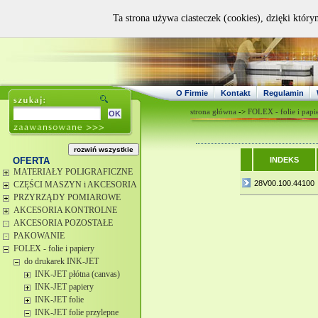
Ta strona używa ciasteczek (cookies), dzięki który
O Firmie
Kontakt
Regulamin
strona główna
->
FOLEX - folie i papi
OFERTA
INDEKS
MATERIAŁY POLIGRAFICZNE
28V00.100.44100
CZĘŚCI MASZYN i AKCESORIA
PRZYRZĄDY POMIAROWE
AKCESORIA KONTROLNE
AKCESORIA POZOSTAŁE
PAKOWANIE
FOLEX - folie i papiery
do drukarek INK-JET
INK-JET płótna (canvas)
INK-JET papiery
INK-JET folie
INK-JET folie przylepne