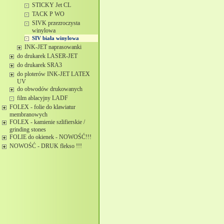
STICKY Jet CL
TACK P WO
SIVK przezroczysta
winylowa
SIV biała winylowa
INK-JET naprasowanki
do drukarek LASER-JET
do drukarek SRA3
do ploterów INK-JET LATEX
UV
do obwodów drukowanych
film ablacyjny LADF
FOLEX - folie do klawiatur
membranowych
FOLEX - kamienie szlifierskie /
grinding stones
FOLIE do okienek - NOWOŚĆ!!!
NOWOŚĆ - DRUK flekso !!!