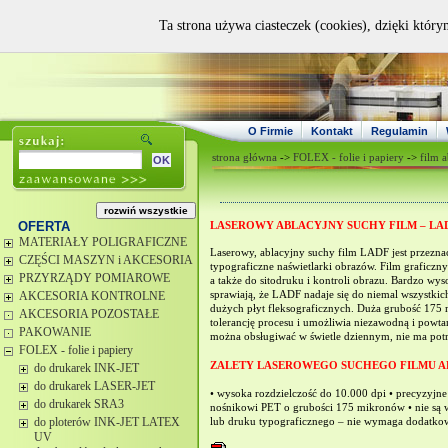
Ta strona używa ciasteczek (cookies), dzięki który
O Firmie
Kontakt
Regulamin
strona główna
->
FOLEX - folie i papiery
->
film 
OFERTA
LASEROWY ABLACYJNY SUCHY FILM – LA
MATERIAŁY POLIGRAFICZNE
Laserowy, ablacyjny suchy film LADF jest przezna
CZĘŚCI MASZYN i AKCESORIA
typograficzne naświetlarki obrazów. Film graficz
PRZYRZĄDY POMIAROWE
a także do sitodruku i kontroli obrazu. Bardzo wys
AKCESORIA KONTROLNE
sprawiają, że LADF nadaje się do niemal wszystki
dużych płyt fleksograficznych. Duża grubość 175
AKCESORIA POZOSTAŁE
tolerancję procesu i umożliwia niezawodną i powtar
PAKOWANIE
można obsługiwać w świetle dziennym, nie ma pot
FOLEX - folie i papiery
ZALETY LASEROWEGO SUCHEGO FILMU 
do drukarek INK-JET
do drukarek LASER-JET
• wysoka rozdzielczość do 10.000 dpi • precyzyjne
do drukarek SRA3
nośnikowi PET o grubości 175 mikronów • nie są w
do ploterów INK-JET LATEX
lub druku typograficznego – nie wymaga dodatkow
UV