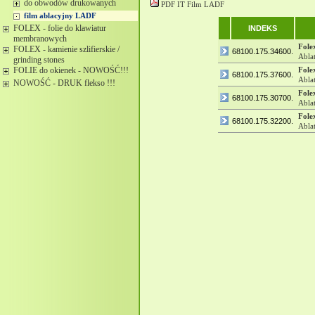
do obwodów drukowanych
PDF IT Film LADF
film ablacyjny LADF
FOLEX - folie do klawiatur
INDEKS
membranowych
Fole
FOLEX - kamienie szlifierskie /
68100.175.34600.
Abla
grinding stones
FOLIE do okienek - NOWOŚĆ!!!
Fole
68100.175.37600.
Abla
NOWOŚĆ - DRUK flekso !!!
Fole
68100.175.30700.
Abla
Fole
68100.175.32200.
Abla