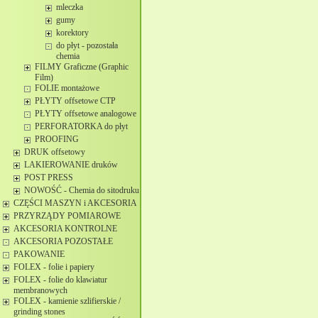
mleczka
gumy
korektory
do płyt - pozostała
chemia
FILMY Graficzne (Graphic
Film)
FOLIE montażowe
PŁYTY offsetowe CTP
PŁYTY offsetowe analogowe
PERFORATORKA do płyt
PROOFING
DRUK offsetowy
LAKIEROWANIE druków
POST PRESS
NOWOŚĆ - Chemia do sitodruku
CZĘŚCI MASZYN i AKCESORIA
PRZYRZĄDY POMIAROWE
AKCESORIA KONTROLNE
AKCESORIA POZOSTAŁE
PAKOWANIE
FOLEX - folie i papiery
FOLEX - folie do klawiatur
membranowych
FOLEX - kamienie szlifierskie /
grinding stones