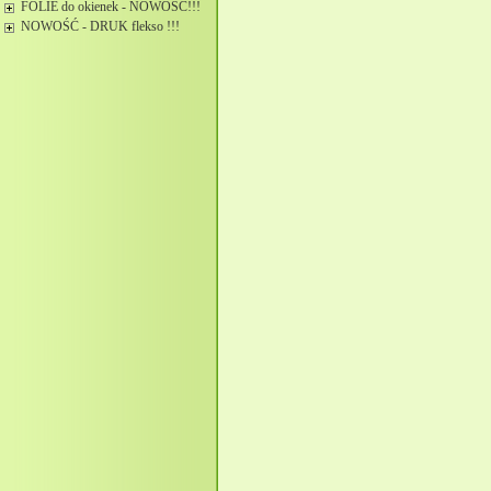
FOLIE do okienek - NOWOŚĆ!!!
NOWOŚĆ - DRUK flekso !!!