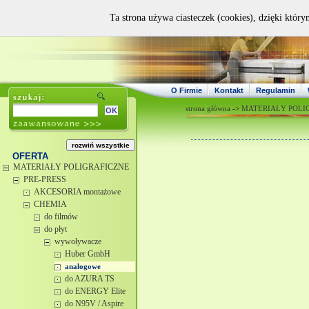
Ta strona używa ciasteczek (cookies), dzięki który
O Firmie
Kontakt
Regulamin
strona główna
->
MATERIAŁY POLI
OFERTA
MATERIAŁY POLIGRAFICZNE
PRE-PRESS
AKCESORIA montażowe
CHEMIA
do filmów
do płyt
wywoływacze
Huber GmbH
analogowe
do AZURA TS
do ENERGY Elite
do N95V / Aspire