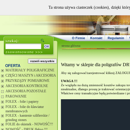
Ta strona używa ciasteczek (cookies), dzięki któ
O Firmie
Kontakt
Regulamin
strona główna
Witamy w sklepie dla poligrafów
OFERTA
MATERIAŁY POLIGRAFICZNE
Aby się zalogować/zarejestrować kliknij ZALOGU
CZĘŚCI MASZYN i AKCESORIA
PRZYRZĄDY POMIAROWE
UWAGA !!!
Ze względu na dużą zmienność kosztów zakupu towa
AKCESORIA KONTROLNE
nieaktualne, dlatego proszę je traktować orientacyjn
AKCESORIA POZOSTAŁE
Właściwe ceny transakcyjne będą potwierdzane i pr
PAKOWANIE
FOLEX - folie i papiery
FOLEX - folie do klawiatur
membranowych
FOLEX - kamienie szlifierskie /
grinding stones
FOLIE do okienek - NOWOŚĆ!!!
NOWOŚĆ - DRUK flekso !!!