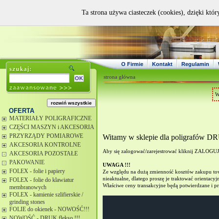
Ta strona używa ciasteczek (cookies), dzięki któ
O Firmie
Kontakt
Regulamin
strona główna
W
OFERTA
MATERIAŁY POLIGRAFICZNE
CZĘŚCI MASZYN i AKCESORIA
PRZYRZĄDY POMIAROWE
Witamy w sklepie dla poligrafów
AKCESORIA KONTROLNE
Aby się zalogować/zarejestrować kliknij ZALOGU
AKCESORIA POZOSTAŁE
PAKOWANIE
UWAGA !!!
FOLEX - folie i papiery
Ze względu na dużą zmienność kosztów zakupu towa
nieaktualne, dlatego proszę je traktować orientacyjn
FOLEX - folie do klawiatur
Właściwe ceny transakcyjne będą potwierdzane i pr
membranowych
FOLEX - kamienie szlifierskie /
grinding stones
FOLIE do okienek - NOWOŚĆ!!!
NOWOŚĆ - DRUK flekso !!!